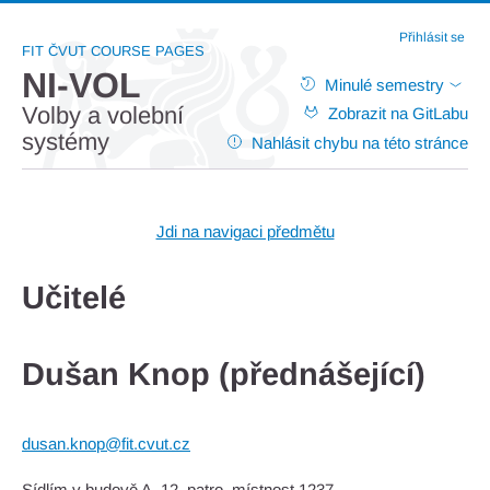
Přihlásit se
FIT ČVUT COURSE PAGES
NI-VOL
Minulé semestry
Volby a volební
Zobrazit na GitLabu
systémy
Nahlásit chybu na této stránce
Jdi na navigaci předmětu
Učitelé
Dušan Knop (přednášející)
dusan.knop@fit.cvut.cz
Sídlím v budově A, 12. patro, místnost 1237.