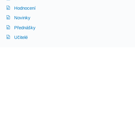
Hodnocení
Novinky
Přednášky
Učitelé
Cvičení
tutorials/index.adoc
,
poslední změna 1f715112 (
24. 2. 2026 v 8:59
, Dusan