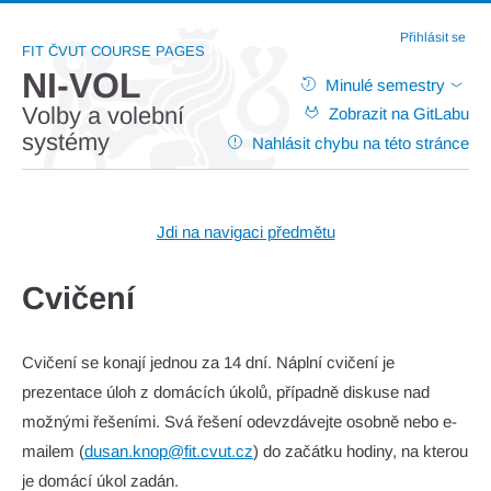
Přihlásit se
FIT ČVUT COURSE PAGES
NI-VOL
Minulé semestry
Volby a volební
Zobrazit na GitLabu
systémy
Nahlásit chybu na této stránce
Jdi na navigaci předmětu
Cvičení
Cvičení se konají jednou za 14 dní. Náplní cvičení je
prezentace úloh z domácích úkolů, případně diskuse nad
možnými řešeními. Svá řešení odevzdávejte osobně nebo e-
mailem (
dusan.knop@fit.cvut.cz
) do začátku hodiny, na kterou
je domácí úkol zadán.