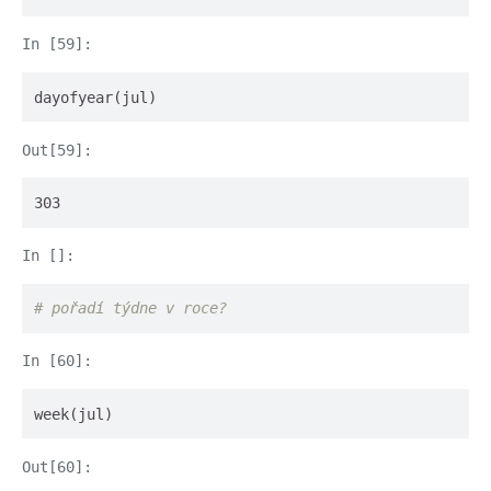
dayofyear(jul)
303
# pořadí týdne v roce?
week(jul)