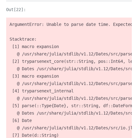
ArgumentError: Unable to parse date time. Expected d
Stacktrace:

 [1] macro expansion

   @ /usr/share/julia/stdlib/v1.12/Dates/src/parse.j
 [2] tryparsenext_core(str::String, pos::Int64, len:
   @ Dates /usr/share/julia/stdlib/v1.12/Dates/src/pa
 [3] macro expansion

   @ /usr/share/julia/stdlib/v1.12/Dates/src/parse.j
 [4] tryparsenext_internal

   @ /usr/share/julia/stdlib/v1.12/Dates/src/parse.j
 [5] parse(::Type{Date}, str::String, df::DateFormat
   @ Dates /usr/share/julia/stdlib/v1.12/Dates/src/p
 [6] Date

   @ /usr/share/julia/stdlib/v1.12/Dates/src/io.jl:6
 [7] Date(d::String)
