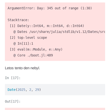
ArgumentError: Day: 345 out of range (1:30)

Stacktrace:

 [1] Date(y::Int64, m::Int64, d::Int64)

   @ Dates /usr/share/julia/stdlib/v1.12/Dates/src/t
 [2] top-level scope

   @ In[11]:1

 [3] eval(m::Module, e::Any)

   @ Core ./boot.jl:489
Letos tento den nebyl.
Date
(
2025
, 
2
, 
29
)