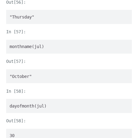
"Thursday"
monthname(jul)
"October"
dayofmonth(jul)
30