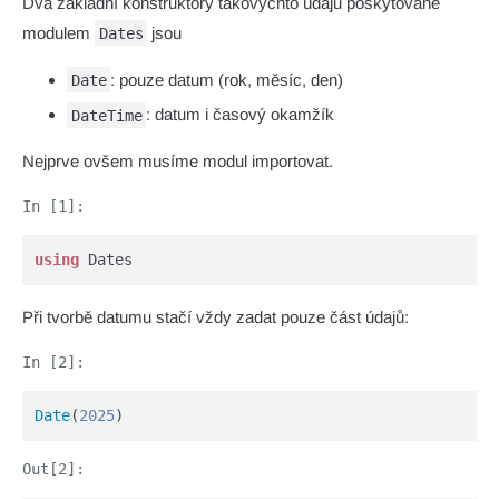
Dva základní konstruktory takovýchto údajů poskytované
modulem
jsou
Dates
: pouze datum (rok, měsíc, den)
Date
: datum i časový okamžík
DateTime
Nejprve ovšem musíme modul importovat.
using
 Dates
Při tvorbě datumu stačí vždy zadat pouze část údajů:
Date
(
2025
)