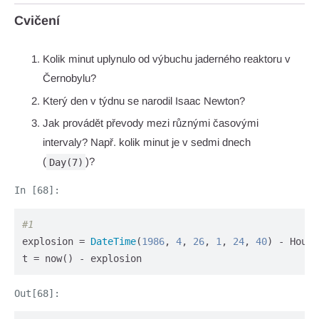
Cvičení
Kolik minut uplynulo od výbuchu jaderného reaktoru v
Černobylu?
Který den v týdnu se narodil Isaac Newton?
Jak provádět převody mezi různými časovými
intervaly? Např. kolik minut je v sedmi dnech
(
)?
Day(7)
#1
explosion = 
DateTime
(
1986
, 
4
, 
26
, 
1
, 
24
, 
40
) - Hour(
t = now() - explosion