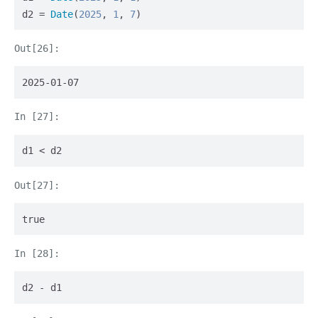
d2 = 
Date
(
2025
, 
1
, 
7
)
2025-01-07
d1 < d2
true
d2 - d1