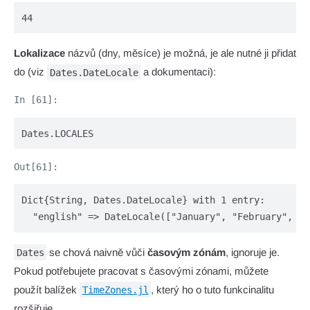
44
Lokalizace
názvů (dny, měsíce) je možná, je ale nutné ji přidat
do (viz
a dokumentaci):
Dates.DateLocale
Dates.LOCALES
Dict{String, Dates.DateLocale} with 1 entry:

  "english" => DateLocale(["January", "February", "M
se chová naivně vůči
časovým zónám
, ignoruje je.
Dates
Pokud potřebujete pracovat s časovými zónami, můžete
použít balížek
, který ho o tuto funkcinalitu
TimeZones.jl
rozšiřuje.