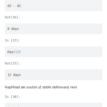
d2 - d2
0 days
Day(
12
)
12 days
Například ale součet už dobře definovaný není.