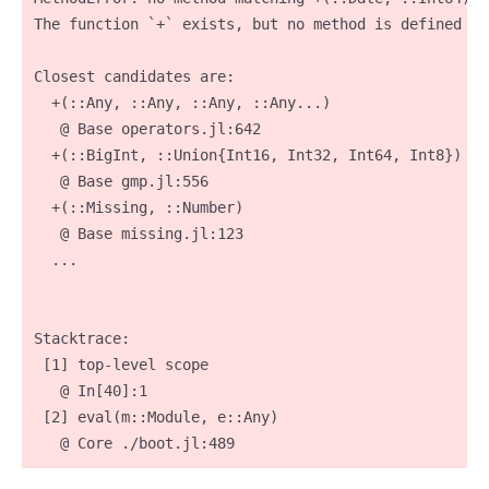
The function `+` exists, but no method is defined fo
Closest candidates are:

  +(::Any, ::Any, ::Any, ::Any...)

   @ Base operators.jl:642

  +(::BigInt, ::Union{Int16, Int32, Int64, Int8})

   @ Base gmp.jl:556

  +(::Missing, ::Number)

   @ Base missing.jl:123

  ...

Stacktrace:

 [1] top-level scope

   @ In[40]:1

 [2] eval(m::Module, e::Any)

   @ Core ./boot.jl:489