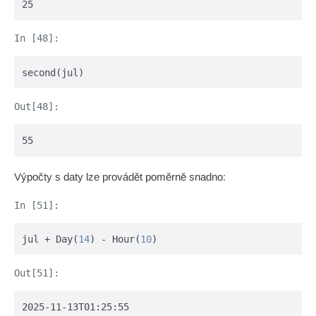
25
second(jul)
55
Výpočty s daty lze provádět poměrně snadno:
jul + Day(
14
) - Hour(
10
)
2025-11-13T01:25:55