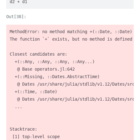
d2 + d1
MethodError: no method matching +(::Date, ::Date)

The function `+` exists, but no method is defined fo
Closest candidates are:

  +(::Any, ::Any, ::Any, ::Any...)

   @ Base operators.jl:642

  +(::Missing, ::Dates.AbstractTime)

   @ Dates /usr/share/julia/stdlib/v1.12/Dates/src/a
  +(::Time, ::Date)

   @ Dates /usr/share/julia/stdlib/v1.12/Dates/src/a
  ...

Stacktrace:

 [1] top-level scope
