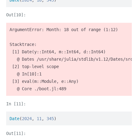
Date
(
2024
, 
18
, 
345
)
ArgumentError: Month: 18 out of range (1:12)

Stacktrace:

 [1] Date(y::Int64, m::Int64, d::Int64)

   @ Dates /usr/share/julia/stdlib/v1.12/Dates/src/t
 [2] top-level scope

   @ In[10]:1

 [3] eval(m::Module, e::Any)

   @ Core ./boot.jl:489
Date
(
2024
, 
11
, 
345
)