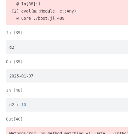
   @ In[38]:1

 [2] eval(m::Module, e::Any)

   @ Core ./boot.jl:489
d2
2025-01-07
d2 + 
10
MethodError: no method matching +(::Date, ::Int64)
