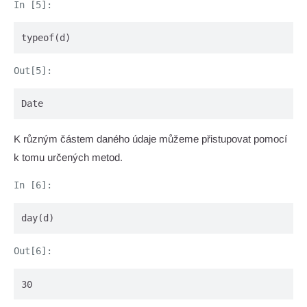
typeof(d)
Date
K různým částem daného údaje můžeme přistupovat pomocí
k tomu určených metod.
day(d)
30