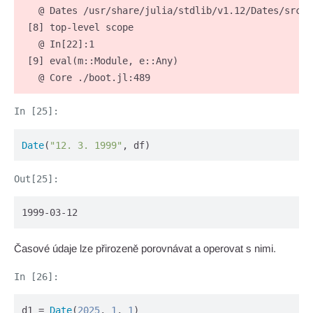
   @ Dates /usr/share/julia/stdlib/v1.12/Dates/src/io
 [8] top-level scope

   @ In[22]:1

 [9] eval(m::Module, e::Any)

   @ Core ./boot.jl:489
Date
(
"12. 3. 1999"
, df)
1999-03-12
Časové údaje lze přirozeně porovnávat a operovat s nimi.
d1 = 
Date
(
2025
, 
1
, 
1
)
