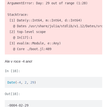
ArgumentError: Day: 29 out of range (1:28)

Stacktrace:

 [1] Date(y::Int64, m::Int64, d::Int64)

   @ Dates /usr/share/julia/stdlib/v1.12/Dates/src/t
 [2] top-level scope

   @ In[17]:1

 [3] eval(m::Module, e::Any)

   @ Core ./boot.jl:489
Ale v roce -4 ano!
Date
(-
4
, 
2
, 
29
)
-0004-02-29