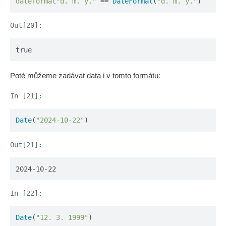
dateformat"d. m. y."
 == 
DateFormat
(
"d. m. y."
)
true
Poté můžeme zadávat data i v tomto formátu:
Date
(
"2024-10-22"
)
2024-10-22
Date
(
"12. 3. 1999"
)