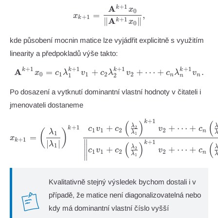
+
1
A
x_{k+1} = \frac{\mathbf{
k
x
0
=
,
x
+
1
k
A
+
1
∥
∥
k
x
0
kde působení mocnin matice lze vyjádřit explicitně s využitím
linearity a předpokladů výše takto:
+
1
+
1
+
1
+
1
A
k
k
k
k
\mathbf{A}^{k+1} x_0 = c
=
+
+
⋯
+
.
x
c
λ
v
c
λ
v
c
λ
v
0
1
1
2
2
1
2
n
n
n
Po dosazení a vytknutí dominantní vlastní hodnoty v čitateli i
jmenovateli dostaneme
+
1
k
x_{k+1} = \left( \frac{\la
(
)
(
λ
+
+
⋯
+
+
1
2
c
v
c
v
c
k
1
1
2
2
(
)
λ
n
λ
1
1
=
x
+
1
k
∥
∣
∣
+
1
k
λ
(
)
(
1
∥
λ
+
+
⋯
+
2
c
v
c
v
c
∥
1
1
2
2
n
λ
1
∥
Kvalitativně stejný výsledek bychom dostali i v
případě, že matice není diagonalizovatelná nebo
kdy má dominantní vlastní číslo vyšší