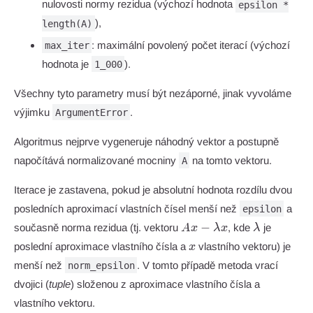
nulovosti normy rezidua (výchozí hodnota
epsilon *
),
length(A)
: maximální povolený počet iterací (výchozí
max_iter
hodnota je
).
1_000
Všechny tyto parametry musí být nezáporné, jinak vyvoláme
výjimku
.
ArgumentError
Algoritmus nejprve vygeneruje náhodný vektor a postupně
napočítává normalizované mocniny
na tomto vektoru.
A
Iterace je zastavena, pokud je absolutní hodnota rozdílu dvou
posledních aproximací vlastních čísel menší než
a
epsilon
A x -
\lambda
−
současně norma rezidua (tj. vektoru
, kde
je
A
x
λ
x
λ
\lambda
x
poslední aproximace vlastního čísla a
vlastního vektoru) je
x
x
menší než
. V tomto případě metoda vrací
norm_epsilon
dvojici (
tuple
) složenou z aproximace vlastního čísla a
vlastního vektoru.