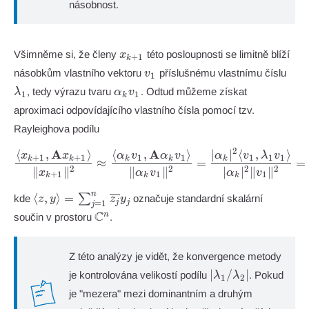
násobnost.
x_{k+1}
Všimněme si, že členy
této posloupnosti se limitně blíží
x
+
1
k
v_1
\la
násobkům vlastního vektoru
příslušnému vlastnímu číslu
v
1
\alpha_k
, tedy výrazu tvaru
. Odtud můžeme získat
λ
α
v
1
1
k
v_1
aproximaci odpovídajícího vlastního čísla pomocí tzv.
Rayleighova podílu
2
A
A
⟨
,
⟩
⟨
,
⟩
∣
∣
⟨
,
⟩
\frac{\langle x_{k+1}, \ma
x
x
α
v
α
v
α
v
λ
v
+
1
+
1
1
1
1
1
1
k
k
k
k
k
≈
=
=
2
2
2
2
∥
∥
∥
∥
∣
∣
∥
∥
x
α
v
α
v
+
1
1
1
k
k
k
\langle z, y
n
⟨
,
⟩
=
∑
kde
označuje standardní skalární
z
y
z
y
j
j
=
1
j
\rangle =
\mathbb{C}^n
C
n
součin v prostoru
.
\sum_{j=1}^n
\overline{z_j}
y_j
Z této analýzy je vidět, že konvergence metody
|\lambda_1/\lamb
∣
/
∣
je kontrolována velikostí podílu
. Pokud
λ
λ
1
2
je "mezera" mezi dominantním a druhým