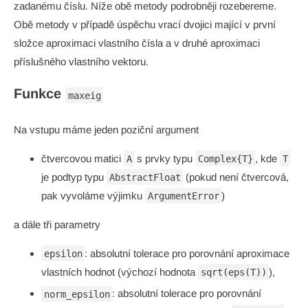
zadanému číslu. Níže obě metody podrobněji rozebereme.
Obě metody v případě úspěchu vrací dvojici mající v první
složce aproximaci vlastního čísla a v druhé aproximaci
příslušného vlastního vektoru.
Funkce
maxeig
Na vstupu máme jeden poziční argument
čtvercovou matici
s prvky typu
, kde
A
Complex{T}
T
je podtyp typu
(pokud není čtvercová,
AbstractFloat
pak vyvoláme výjimku
)
ArgumentError
a dále tři parametry
: absolutní tolerace pro porovnání aproximace
epsilon
vlastních hodnot (výchozí hodnota
),
sqrt(eps(T))
: absolutní tolerace pro porovnání
norm_epsilon