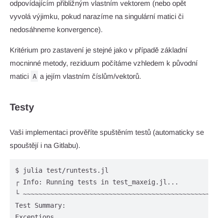
odpovídajícím přibližným vlastním vektorem (nebo opět
vyvolá výjimku, pokud narazíme na singulární matici či
nedosáhneme konvergence).
Kritérium pro zastavení je stejné jako v případě základní
mocninné metody, reziduum počítáme vzhledem k původní
matici
a jejím vlastním číslům/vektorů.
A
Testy
Vaši implementaci prověříte spuštěním testů (automaticky se
spouštějí i na Gitlabu).
$ julia test/runtests.jl

┌ Info: Running tests in test_maxeig.jl...

└ ~~~~~~~~~~~~~~~~~~~~~~~~~~~~~~~~~~~~~~~~~~~~~~~~~~~
Test Summary:                                       
Exceptions.                                         