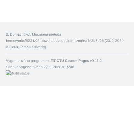
2. Domácí úkol: Mocninná metoda
homeworks/B231/02-power.adoc
,
poslední změna bf3b8b08 (
23. 9. 2024
v 18:48
, Tomáš Kalvoda)
Vygenerováno programem
FIT CTU Course Pages
v0.11.0
Stránka vygenerována
27. 6. 2026 v 15:08