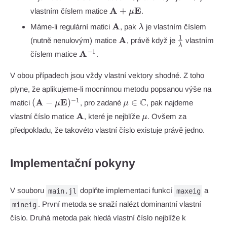
+ \mu
\mathbf{A}
A
E
+
vlastním číslem matice
.
μ
+ \mu
\mathbf{A}
\lambda
A
Máme-li regulární matici
, pak
je vlastním číslem
λ
\mathbf{E}
\mathbf{A}
\frac{1}
1
A
(nutně nenulovým) matice
, právě když je
vlastním
λ
{\lambda}
\mathbf{A}^{-1}
−
1
A
číslem matice
.
V obou případech jsou vždy vlastní vektory shodné. Z toho
plyne, že aplikujeme-li mocninnou metodu popsanou výše na
(\mathbf{A} -
\mu\in\mathbb{C}
C
−
1
A
E
(
−
)
∈
matici
, pro zadané
, pak najdeme
μ
μ
\mu
\mathbf{A}
\mu
A
vlastní číslo matice
, které je nejblíže
. Ovšem za
μ
\mathbf{E})^{-1}
předpokladu, že takovéto vlastní číslo existuje právě jedno.
Implementační pokyny
V souboru
doplňte implementaci funkcí
a
main.jl
maxeig
. První metoda se snaží nalézt dominantní vlastní
mineig
číslo. Druhá metoda pak hledá vlastní číslo nejblíže k