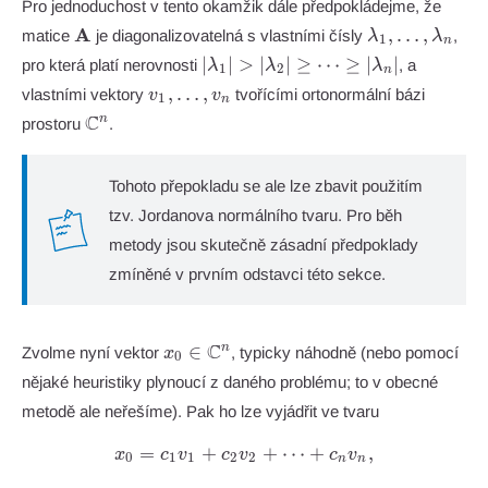
<
Pro jednoduchost v tento okamžik dále předpokládejme, že
|\lambda_1|
\mathbf{A}
\lambda_1,\l
A
,
…
,
matice
je diagonalizovatelná s vlastními čísly
,
λ
λ
1
n
|\lambda_1|
∣
∣
>
∣
∣
≥
⋯
≥
∣
∣
pro která platí nerovnosti
, a
λ
λ
λ
1
2
n
>
v_1,\ldots,v_n
,
…
,
vlastními vektory
tvořícími ortonormální bázi
v
v
1
n
|\lambda_2|
\mathbb{C}^n
C
n
prostoru
.
\geq \cdots
\geq
|\lambda_n|
Tohoto přepokladu se ale lze zbavit použitím
tzv. Jordanova normálního tvaru. Pro běh
metody jsou skutečně zásadní předpoklady
zmíněné v prvním odstavci této sekce.
x_0 \in
C
∈
n
Zvolme nyní vektor
, typicky náhodně (nebo pomocí
x
0
\mathbb{C}^n
nějaké heuristiky plynoucí z daného problému; to v obecné
metodě ale neřešíme). Pak ho lze vyjádřit ve tvaru
=
+
x_0 = c_1 v_1 + c_2 v_2 + 
+
⋯
+
,
x
c
v
c
v
c
v
0
1
1
2
2
n
n