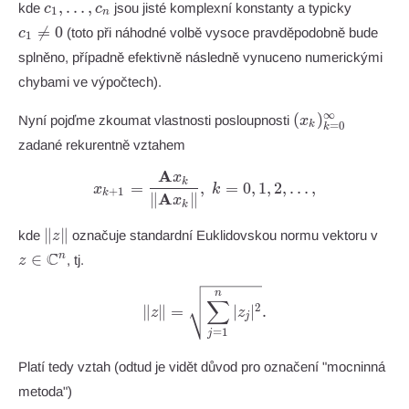
c_1,\ldots,c_n
c_1
,
…
,
kde
jsou jisté komplexní konstanty a typicky
c
c
1
n
\neq

=
0
(toto při náhodné volbě vysoce pravděpodobně bude
c
1
0
splněno, případně efektivně následně vynuceno numerickými
chybami ve výpočtech).
(x_k)_{k=0}^\i
∞
(
)
Nyní pojďme zkoumat vlastnosti posloupnosti
x
k
=
0
k
zadané rekurentně vztahem
A
x
x_{k+1} = \frac{\mathbf{A}
k
=
,
=
0
,
1
,
2
,
…
,
x
k
+
1
k
A
∥
∥
x
k
\|z\|
z \i
∥
∥
kde
označuje standardní Euklidovskou normu vektoru v
z
\ma
C
∈
n
, tj.
z
\|z\| = \sqrt{\sum_{j=1}^n 
n
∑
2
∥
∥
=
∣
∣
.
z
z
j
=
1
j
Platí tedy vztah (odtud je vidět důvod pro označení "mocninná
metoda")