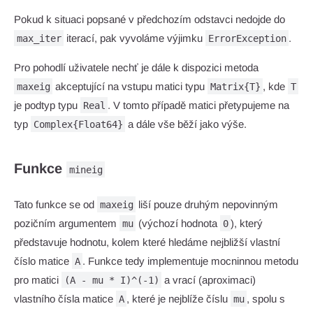
Pokud k situaci popsané v předchozím odstavci nedojde do
iterací, pak vyvoláme výjimku
.
max_iter
ErrorException
Pro pohodlí uživatele nechť je dále k dispozici metoda
akceptující na vstupu matici typu
, kde
maxeig
Matrix{T}
T
je podtyp typu
. V tomto případě matici přetypujeme na
Real
typ
a dále vše běží jako výše.
Complex{Float64}
Funkce
mineig
Tato funkce se od
liší pouze druhým nepovinným
maxeig
pozičním argumentem
(výchozí hodnota
), který
mu
0
představuje hodnotu, kolem které hledáme nejbližší vlastní
číslo matice
. Funkce tedy implementuje mocninnou metodu
A
pro matici
a vrací (aproximaci)
(A - mu * I)^(-1)
vlastního čísla matice
, které je nejblíže číslu
, spolu s
A
mu