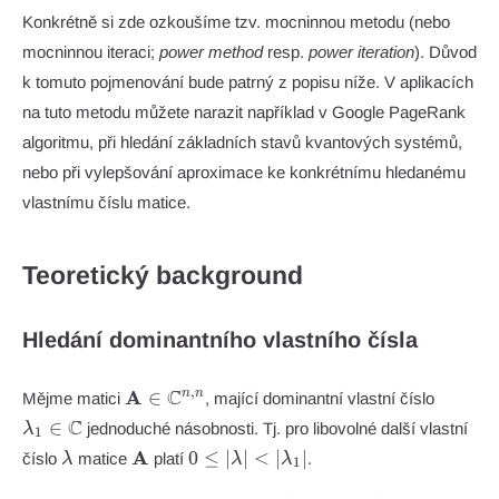
Konkrétně si zde ozkoušíme tzv. mocninnou metodu (nebo
mocninnou iteraci;
power method
resp.
power iteration
). Důvod
k tomuto pojmenování bude patrný z popisu níže. V aplikacích
na tuto metodu můžete narazit například v Google PageRank
algoritmu, při hledání základních stavů kvantových systémů,
nebo při vylepšování aproximace ke konkrétnímu hledanému
vlastnímu číslu matice.
Teoretický background
Hledání dominantního vlastního čísla
\mathbf{A} \in
\lambd
C
,
A
∈
n
n
Mějme matici
, mající dominantní vlastní číslo
\mathbb{C}^{n,n}
\in
C
∈
jednoduché násobnosti. Tj. pro libovolné další vlastní
λ
1
\math
\lambda
\mathbf{A}
0 \leq
A
0
≤
∣
∣
<
∣
∣
číslo
matice
platí
.
λ
λ
λ
1
|\lambda|