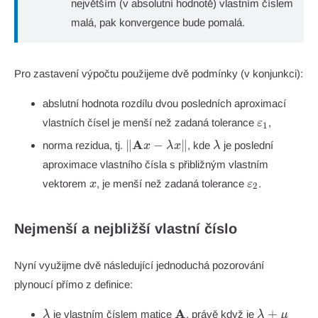
největším (v absolutní hodnotě) vlastním číslem
malá, pak konvergence bude pomalá.
Pro zastavení výpočtu použijeme dvě podmínky (v konjunkci):
abslutní hodnota rozdílu dvou posledních aproximací
\varepsilo
vlastních čísel je menší než zadaná tolerance
,
ε
1
\|\mathbf{A}
\lambda
A
∥
−
∥
norma rezidua, tj.
, kde
je poslední
x
λ
x
λ
x - \lambda
aproximace vlastního čísla s přibližným vlastním
x\|
x
\varepsilon_
vektorem
, je menší než zadaná tolerance
.
x
ε
2
Nejmenší a nejbližší vlastní číslo
Nyní využijme dvě následující jednoduchá pozorování
plynoucí přímo z definice:
\lambda
\mathbf{A}
\lambda
A
+
je vlastním číslem matice
, právě když je
λ
λ
μ