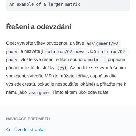
An example of a larger matrix.                      
Řešení a odevzdání
Opět vytvořte větev odvozenou z větve
assignment/02-
a nezvěte ji
. Do
power
solution/02-power
solution/02-
vložte své řešení editací souboru
případně
power
main.jl
přidáním testů do složky
. Až budete se svým řešením
test
spokojeni, vytvořte MR (to můžete i dříve, aspoň uvidíte
výsledek testů, pokud je nespouštíte lokálně) a přiřaďte mě k
němu jako
. Tímto aktem úkol odevzdáte.
assignee
NAVIGACE PŘEDMĚTU
Úvodní stránka